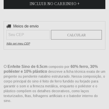
ALTERAR CEP
Entregas para o CEP:
Meios de envio
CALCULAR
Não sei meu CEP
O
Enfeite Sino de 6.5cm
60% ferro, 30%
composto por
poliéster e 10% plástico
descreve a ficha técnica exata de um
pingente ou pendente natalino estruturado. Nessa composição, o
corpo principal do sino é feito de ferro fundido ou forjado para
garantir o som e a firmeza metálica, enquanto o poliéster e o
plástico compõem os detalhes decorativos, como laços
texturizados, fitas, folhagens artificiais e o batedor interno do
sino.